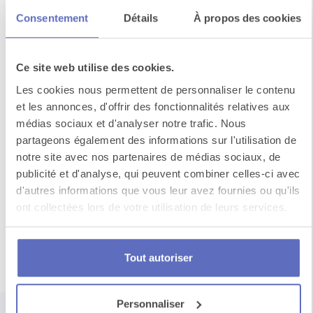
Consentement
Détails
À propos des cookies
Soirée blanche
Ce site web utilise des cookies.
Un cocktail dinatoire avec vue sur la falaise, une
Les cookies nous permettent de personnaliser le contenu
terrasse d’où admirer le coucher de soleil sur la...
et les annonces, d'offrir des fonctionnalités relatives aux
médias sociaux et d'analyser notre trafic. Nous
partageons également des informations sur l'utilisation de
notre site avec nos partenaires de médias sociaux, de
Voir toutes les activités en
publicité et d'analyse, qui peuvent combiner celles-ci avec
France
d'autres informations que vous leur avez fournies ou qu'ils
ont collectées lors de votre utilisation de leurs services.
Un événement
Tout autoriser
qui rassemble
Personnaliser