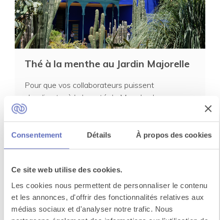
Thé à la menthe au Jardin Majorelle
Pour que vos collaborateurs puissent
s'acclimater à la beauté de Marrakech, nous
vous invitons à vis...
Consentement
Détails
À propos des cookies
Voir toutes les activités à
Marrakech
Ce site web utilise des cookies.
Les cookies nous permettent de personnaliser le contenu
et les annonces, d'offrir des fonctionnalités relatives aux
Un événement
médias sociaux et d'analyser notre trafic. Nous