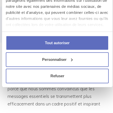
partageons également des informations sur l'utilisation de
qui rassemble
notre site avec nos partenaires de médias sociaux, de
publicité et d'analyse, qui peuvent combiner celles-ci avec
impact stratégique
d'autres informations que vous leur avez fournies ou qu'ils
ont collectées lors de votre utilisation de leurs services.
et
enthousiasme
sur-mesure
Tout autoriser
Personnaliser
Nous transformons chacun de vos événements
en une expérience unique, bâtie sur la
Refuser
convivialité, l’engagement et l’enthousiasme,
parce que nous sommes convaincus que les
messages essentiels se transmettent plus
efficacement dans un cadre positif et inspirant