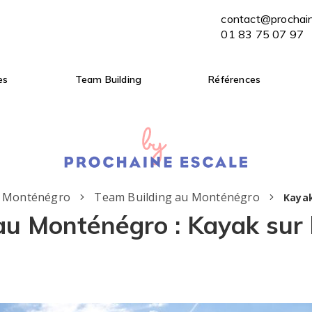
contact@prochaine-escale.com
contact@prochai
ENVOYER MON BRIEF
01 83 75 07 97
01 83 75 07 97
es
Team Building
Références
u Monténégro
Team Building au Monténégro
Kayak
u Monténégro : Kayak sur l