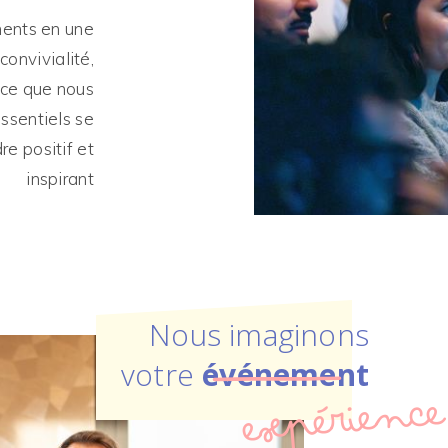
ments en une
convivialité,
rce que nous
sentiels se
e positif et
inspirant
Nous imaginons
votre
événement
expérience