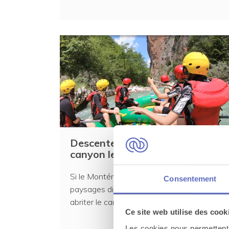
Descente en rafting dans le
canyon le plus profond d'Europe
Si le Monténégro est connu pour ses
Consentement
paysages divers et variés, il l'est aussi pour
abriter le canyon...
Ce site web utilise des cook
Les cookies nous permettent d