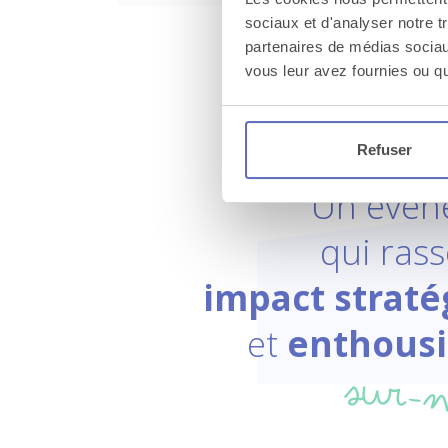
sociaux et d'analyser notre t
partenaires de médias sociaux
vous leur avez fournies ou qu'
Refuser
Un évén
qui ras
impact straté
et
enthous
sur-