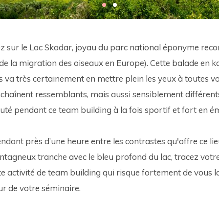
sur le Lac Skadar, joyau du parc national éponyme reco
u de la migration des oiseaux en Europe). Cette balade en k
 va très certainement en mettre plein les yeux à toutes vo
nchaînent ressemblants, mais aussi sensiblement différen
uté pendant ce team building à la fois sportif et fort en ém
dant près d’une heure entre les contrastes qu'offre ce lieu
tagneux tranche avec le bleu profond du lac, tracez votr
e activité de team building qui risque fortement de vous l
r de votre séminaire.