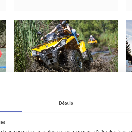
Quad au mont Lovcen
Dans le parc national de Lovcen, où se
trouve très justement le mont Lovcen, on
Détails
propose à vos équipe...
ies.
e personnaliser le contenu et les annonces, d'offrir des fonctio