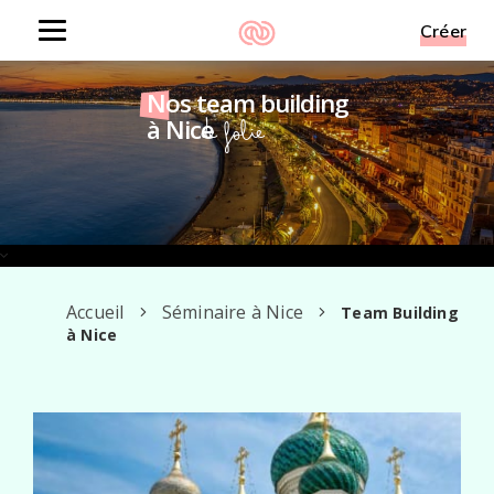
Créer
Toggle
navigation
Nos team building
à Nice
De folie
Accueil
Séminaire à Nice
Team Building
à Nice