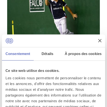
Initiation à la pelote basque
Consentement
Détails
À propos des cookies
Biarritz
Ce site web utilise des cookies.
Les cookies nous permettent de personnaliser le contenu
et les annonces, d'offrir des fonctionnalités relatives aux
médias sociaux et d'analyser notre trafic. Nous
partageons également des informations sur l'utilisation de
notre site avec nos partenaires de médias sociaux, de
publicité et d'analyse, qui peuvent combiner celles-ci