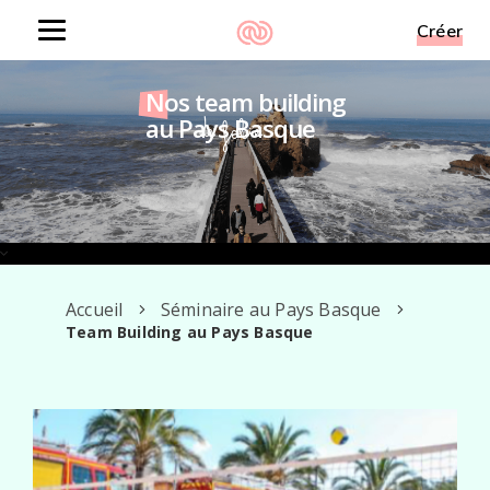
Créer
Toggle
navigation
Nos team building
au Pays Basque
De folie
Accueil
Séminaire au Pays Basque
Team Building au Pays Basque