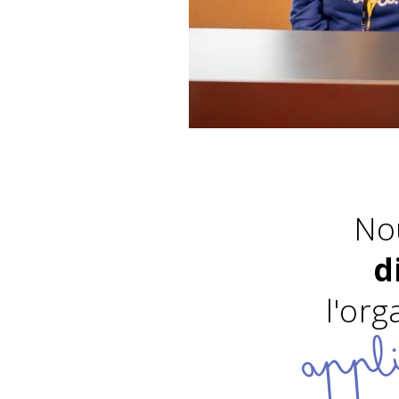
No
d
l'org
appli