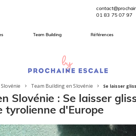
contact@prochaine-escale.com
contact@prochai
ENVOYER MON BRIEF
01 83 75 07 97
01 83 75 07 97
es
Team Building
Références
 Slovénie
Team Building en Slovénie
Se laisser gli
n Slovénie : Se laisser gliss
 tyrolienne d'Europe