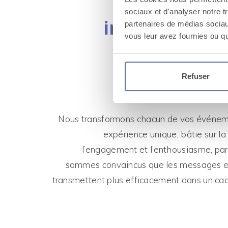
qui ras
sociaux et d'analyser notre t
impact straté
partenaires de médias sociaux
vous leur avez fournies ou qu'
et
enthous
sur-
Refuser
Nous transformons chacun de vos événe
expérience unique, bâtie sur la 
l’engagement et l’enthousiasme, pa
sommes convaincus que les messages es
transmettent plus efficacement dans un cadr