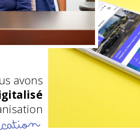
us avons
igitalisé
anisation
cation