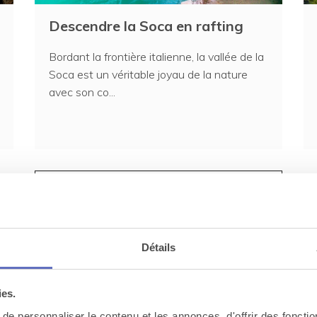
Descendre la Soca en rafting
Bordant la frontière italienne, la vallée de la
Soca est un véritable joyau de la nature
avec son co...
Voir toutes les activités en
Slovénie
Détails
ement
ies.
e personnaliser le contenu et les annonces, d'offrir des fonctio