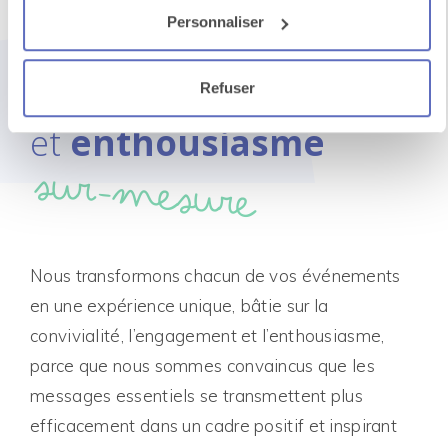
Un événement
Personnaliser
qui rassemble
impact stratégique
Refuser
et
enthousiasme
sur-mesure
Nous transformons chacun de vos événements
en une expérience unique, bâtie sur la
convivialité, l’engagement et l’enthousiasme,
parce que nous sommes convaincus que les
messages essentiels se transmettent plus
efficacement dans un cadre positif et inspirant