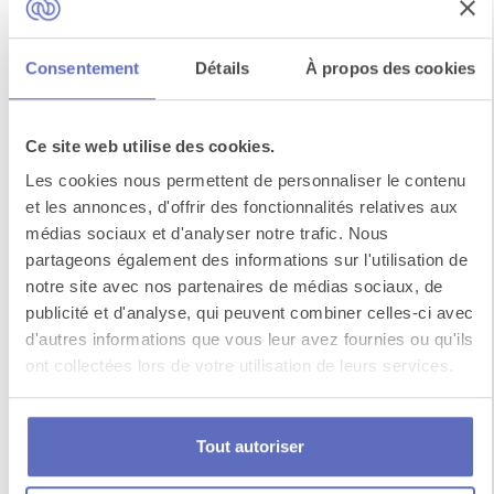
Consentement
Détails
À propos des cookies
Ce site web utilise des cookies.
Découverte de la côte algarve en
kayak
Les cookies nous permettent de personnaliser le contenu
et les annonces, d'offrir des fonctionnalités relatives aux
L’Algarve, une région qui évoque les eaux
médias sociaux et d'analyser notre trafic. Nous
turquoise qui se jettent sur les falaises. Que
partageons également des informations sur l'utilisation de
diriez-vous...
notre site avec nos partenaires de médias sociaux, de
publicité et d'analyse, qui peuvent combiner celles-ci avec
d'autres informations que vous leur avez fournies ou qu'ils
Voir toutes les activités en
Algarve
ont collectées lors de votre utilisation de leurs services.
Tout autoriser