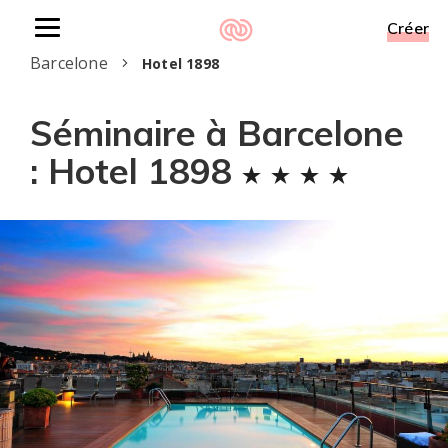
Créer
Toggle
Accueil
Séminaire à Barcelone
Hôtels à
navigation
Barcelone
Hotel 1898
Séminaire à Barcelone
: Hotel 1898