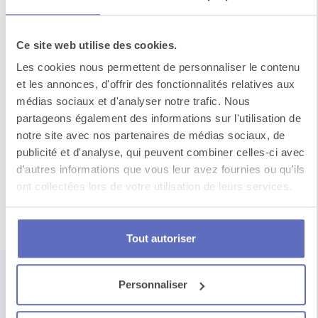
Se fondre dans les décors de Game
of Thrones
Ce site web utilise des cookies.
Vos collègues sont des fans absolus de cette
Les cookies nous permettent de personnaliser le contenu
série et vous ne loupez jamais un épisode au
et les annonces, d'offrir des fonctionnalités relatives aux
bureau ? S...
médias sociaux et d'analyser notre trafic. Nous
partageons également des informations sur l'utilisation de
Voir toutes les activités en
Croatie
notre site avec nos partenaires de médias sociaux, de
publicité et d'analyse, qui peuvent combiner celles-ci avec
d'autres informations que vous leur avez fournies ou qu'ils
ont collectées lors de votre utilisation de leurs services.
Un événement
Tout autoriser
qui rassemble
impact stratégique
Personnaliser