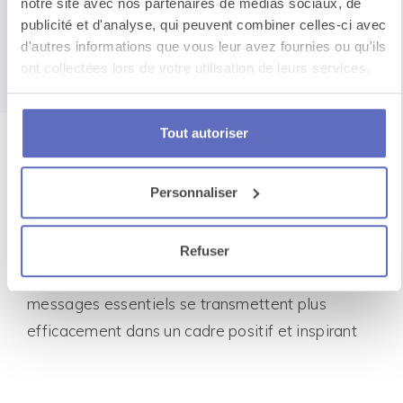
notre site avec nos partenaires de médias sociaux, de
impact stratégique
publicité et d'analyse, qui peuvent combiner celles-ci avec
d'autres informations que vous leur avez fournies ou qu'ils
et
enthousiasme
ont collectées lors de votre utilisation de leurs services.
sur-mesure
Tout autoriser
Personnaliser
Nous transformons chacun de vos événements
en une expérience unique, bâtie sur la
convivialité, l’engagement et l’enthousiasme,
Refuser
parce que nous sommes convaincus que les
messages essentiels se transmettent plus
efficacement dans un cadre positif et inspirant