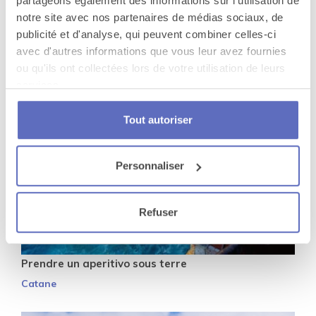
Parcourir la côte de Syracuse en stand-up paddle
partageons également des informations sur l'utilisation de
notre site avec nos partenaires de médias sociaux, de
Syracuse
publicité et d'analyse, qui peuvent combiner celles-ci
avec d'autres informations que vous leur avez fournies
ou qu'ils ont collectées lors de votre utilisation de leurs
services.
Tout autoriser
Personnaliser
Refuser
Prendre un aperitivo sous terre
Catane