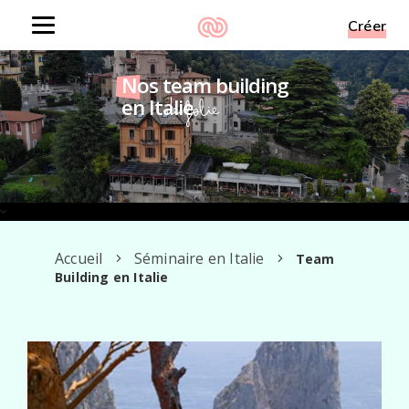
Créer
Toggle
navigation
Nos team building
en Italie
De folie
Accueil
Séminaire en Italie
Team
Building en Italie