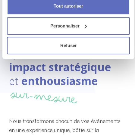
Majorque
Tout autoriser
Personnaliser
Un événement
Refuser
qui rassemble
impact stratégique
et
enthousiasme
sur-mesure
Nous transformons chacun de vos événements
en une expérience unique, bâtie sur la