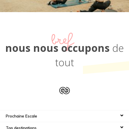
bref
nous nous occupons
de
tout
Prochaine Escale
Top destinations