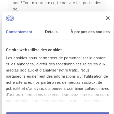
pas ? Tant mieux, car cette activité fait partie des
ac...
Consentement
Détails
À propos des cookies
Ce site web utilise des cookies.
Les cookies nous permettent de personnaliser le contenu
et les annonces, d'offrir des fonctionnalités relatives aux
Excursion sur un catamaran privé
médias sociaux et d'analyser notre trafic. Nous
partageons également des informations sur l'utilisation de
Hissez les voiles, cap sur le littoral méditerranéen
notre site avec nos partenaires de médias sociaux, de
! Une excursion à bord d’un catamaran privé s...
publicité et d'analyse, qui peuvent combiner celles-ci avec
d'autres informations que vous leur avez fournies ou qu'ils
ont collectées lors de votre utilisation de leurs services.
Voir toutes les activités à