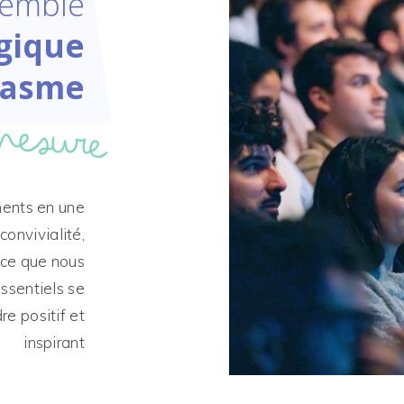
semble
gique
iasme
mesure
ments en une
convivialité,
rce que nous
sentiels se
e positif et
inspirant