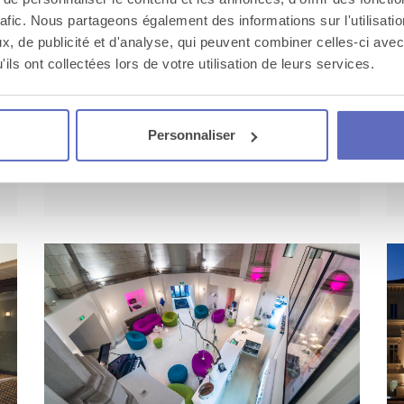
rafic. Nous partageons également des informations sur l'utilisati
, de publicité et d'analyse, qui peuvent combiner celles-ci avec
Okko hôtel Nantes Château
ils ont collectées lors de votre utilisation de leurs services.
Parfaitement situé dans le centre de
Nantes, à deux pas du Château des Ducs
Personnaliser
de Bretagne, cet hôtel e...