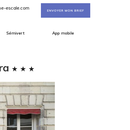
ne-escale.com
ENVOYER MON BRIEF
Sémivert
App mobile
éra