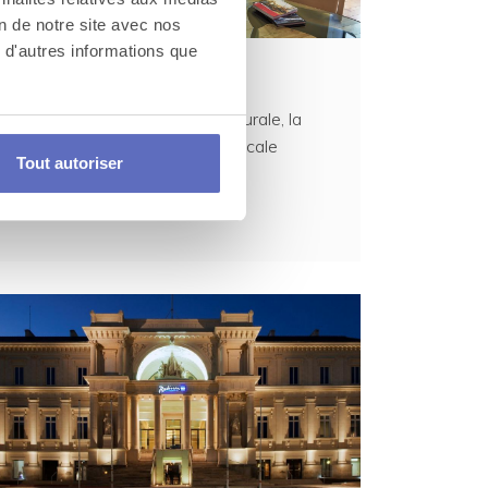
on de notre site avec nos
 d'autres informations que
Hôtel La Perouse
Expérience urbaine et architecturale, la
Pérouse, hôtel 4 étoiles, est l'escale
Tout autoriser
nantaise par excelle...