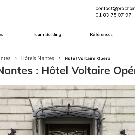
contact@prochaine-escale.com
contact@prochai
ENVOYER MON BRIEF
01 83 75 07 97
01 83 75 07 97
es
Team Building
Références
antes
Hôtels Nantes
Hôtel Voltaire Opéra
Nantes : Hôtel Voltaire Op