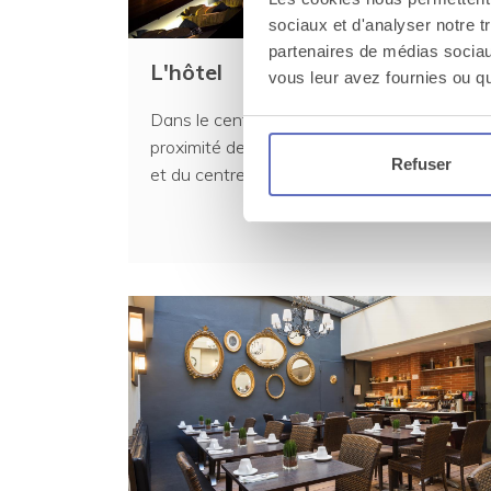
sociaux et d'analyser notre t
partenaires de médias sociaux
L'hôtel
vous leur avez fournies ou qu'
Dans le centre historique de Nantes, à
proximité de la gare, de la Cité des Congrès
Refuser
et du centre-vil...