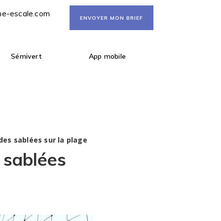
ne-escale.com
ENVOYER MON BRIEF
Sémivert
App mobile
es sablées sur la plage
 sablées