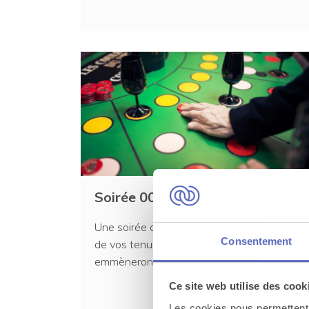
Soirée 007 au Casino !
Une soirée casino ça vous tente ? Habillés
Consentement
de vos tenues des grands soirs, nous vous
emmènerons pour...
Ce site web utilise des cook
Les cookies nous permettent d