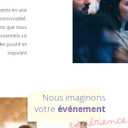
ments en une
convivialité,
rce que nous
sentiels se
e positif et
inspirant
Nous imaginons
votre
événement
expérience