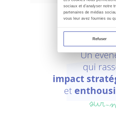
sociaux et d'analyser notre t
partenaires de médias sociaux
vous leur avez fournies ou qu'
Refuser
Un évén
qui ras
impact straté
et
enthous
sur-