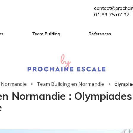
contact@prochaine-escale.com
contact@prochai
ENVOYER MON BRIEF
01 83 75 07 97
01 83 75 07 97
es
Team Building
Références
n Normandie
Team Building en Normandie
Olympiad
en Normandie : Olympiades
e