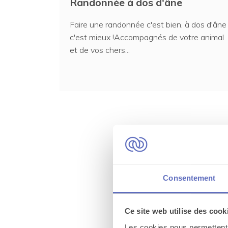
Randonnée à dos d'âne
Faire une randonnée c'est bien, à dos d'âne
c'est mieux !Accompagnés de votre animal
et de vos chers...
Consentement
Un évén
qui ras
Ce site web utilise des cook
Les cookies nous permettent d