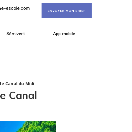
ne-escale.com
ENVOYER MON BRIEF
Sémivert
App mobile
 le Canal du Midi
le Canal