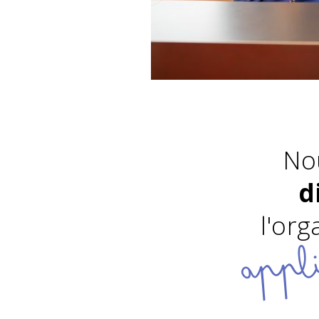
No
d
l'org
appli