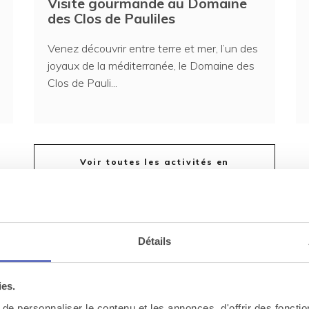
Visite gourmande au Domaine
des Clos de Pauliles
Venez découvrir entre terre et mer, l’un des
joyaux de la méditerranée, le Domaine des
Clos de Pauli...
Voir toutes les activités en
Occitanie
Détails
ement
semble
ies.
e personnaliser le contenu et les annonces, d'offrir des fonctio