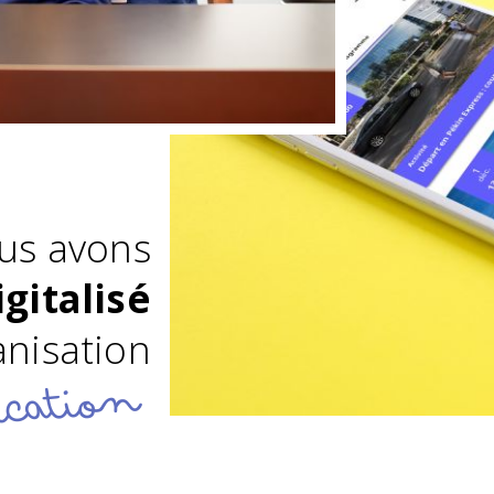
us avons
igitalisé
anisation
cation