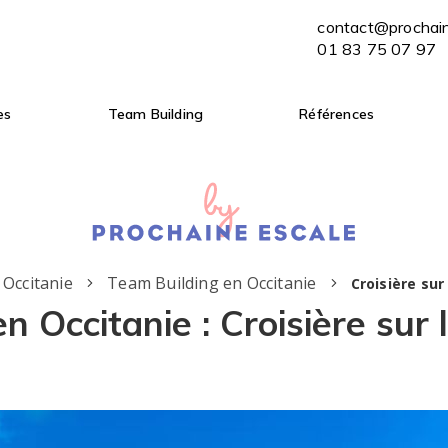
contact@prochaine-escale.com
contact@prochai
ENVOYER MON BRIEF
01 83 75 07 97
01 83 75 07 97
es
Team Building
Références
 Occitanie
Team Building en Occitanie
Croisière sur
n Occitanie : Croisière sur 