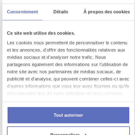
Consentement
Détails
À propos des cookies
Ce site web utilise des cookies.
Les cookies nous permettent de personnaliser le contenu
et les annonces, d'offrir des fonctionnalités relatives aux
La maison di Sant’Anna
médias sociaux et d'analyser notre trafic. Nous
partageons également des informations sur l'utilisation de
Emplacement idéal pour visiter comme il se doit
notre site avec nos partenaires de médias sociaux, de
la capitale italienne, la Maison di Sant’Anna se
publicité et d'analyse, qui peuvent combiner celles-ci avec
cac...
d'autres informations que vous leur avez fournies ou qu'ils
ont collectées lors de votre utilisation de leurs services.
Tout autoriser
Personnaliser