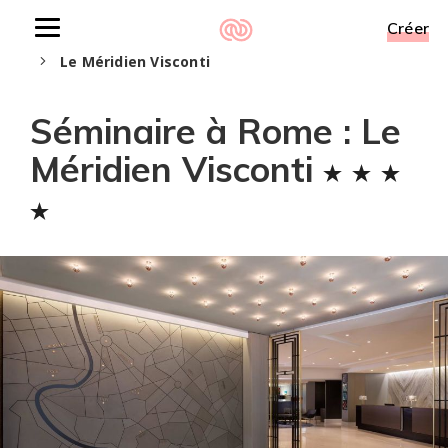
Créer
Toggle
Accueil
Séminaire à Rome
Hôtels à Rome
navigation
Le Méridien Visconti
Séminaire à Rome : Le
Méridien Visconti