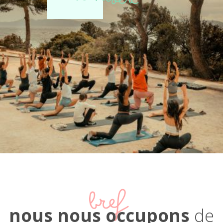
bref
nous nous occupons
de