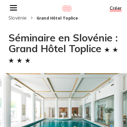
Créer
Toggle
Accueil
Séminaire en Slovénie
Hôtels en
navigation
Slovénie
Grand Hôtel Toplice
Séminaire en Slovénie :
Grand Hôtel Toplice