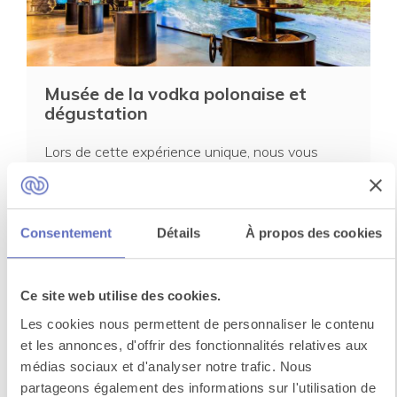
Musée de la vodka polonaise et
dégustation
Lors de cette expérience unique, nous vous
proposons un voyage dans le temps pour
découvrir l'histoi...
Consentement
Détails
À propos des cookies
Voir toutes les activités à
Varsovie
Ce site web utilise des cookies.
Les cookies nous permettent de personnaliser le contenu
et les annonces, d'offrir des fonctionnalités relatives aux
Un événement
médias sociaux et d'analyser notre trafic. Nous
partageons également des informations sur l'utilisation de