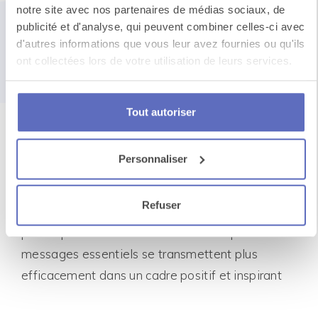
qui rassemble
notre site avec nos partenaires de médias sociaux, de
publicité et d'analyse, qui peuvent combiner celles-ci avec
impact stratégique
d'autres informations que vous leur avez fournies ou qu'ils
ont collectées lors de votre utilisation de leurs services.
et
enthousiasme
sur-mesure
Tout autoriser
Personnaliser
Nous transformons chacun de vos événements
en une expérience unique, bâtie sur la
Refuser
convivialité, l’engagement et l’enthousiasme,
parce que nous sommes convaincus que les
messages essentiels se transmettent plus
efficacement dans un cadre positif et inspirant