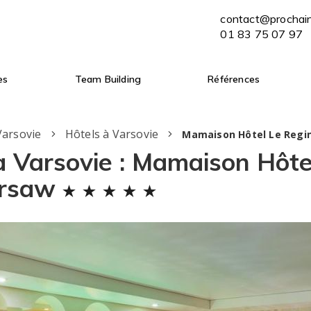
contact@prochaine-escale.com
contact@prochai
ENVOYER MON BRIEF
01 83 75 07 97
01 83 75 07 97
es
Team Building
Références
Varsovie
Hôtels à Varsovie
Mamaison Hôtel Le Regi
à Varsovie : Mamaison Hôte
arsaw