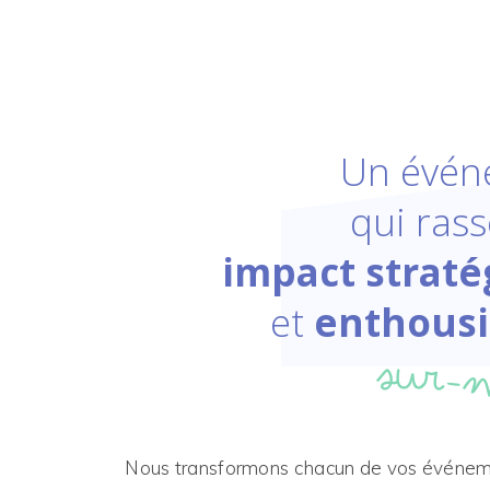
Un évén
qui ras
impact straté
et
enthous
sur-
Nous transformons chacun de vos événe