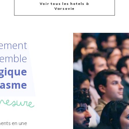
Voir tous les hotels à
Varsovie
ement
semble
gique
iasme
mesure
ments en une