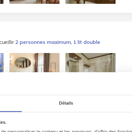
ueillir
2 personnes maximum
,
1 lit double
Détails
ies.
e personnaliser le contenu et les annonces, d'offrir des fonctio