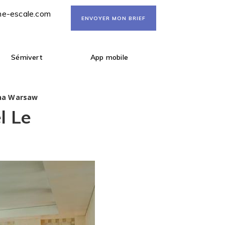
ne-escale.com
ENVOYER MON BRIEF
Sémivert
App mobile
na Warsaw
l Le