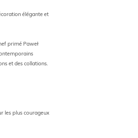
coration élégante et 
chef primé Paweł 
t contemporains 
s et des collations. 
ur les plus courageux 