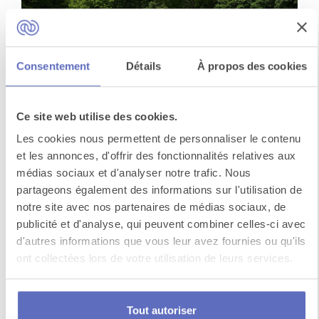
Consentement
Détails
À propos des cookies
Ce site web utilise des cookies.
Les cookies nous permettent de personnaliser le contenu
Mario kart grandeur nature
et les annonces, d'offrir des fonctionnalités relatives aux
médias sociaux et d'analyser notre trafic. Nous
Vous raffolez de Mario Kart et vous rêvez de
partageons également des informations sur l'utilisation de
construire votre propre véhicule ? Voilà l'activité
notre site avec nos partenaires de médias sociaux, de
qu'...
publicité et d'analyse, qui peuvent combiner celles-ci avec
d'autres informations que vous leur avez fournies ou qu'ils
ont collectées lors de votre utilisation de leurs services.
Voir toutes les activités
Cohésion
Tout autoriser