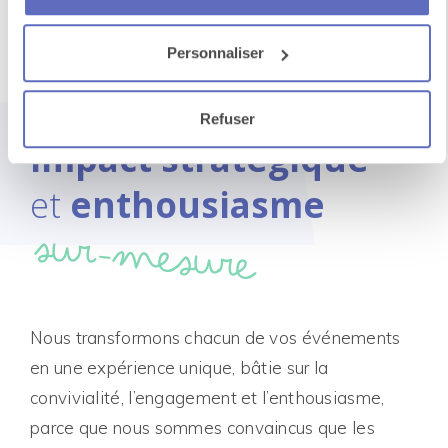
Un événement
Personnaliser
qui rassemble
Refuser
impact stratégique
et
enthousiasme
sur-mesure
Nous transformons chacun de vos événements
en une expérience unique, bâtie sur la
convivialité, l’engagement et l’enthousiasme,
parce que nous sommes convaincus que les