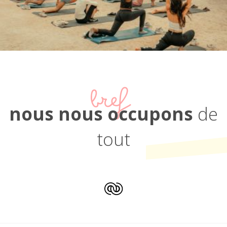
bref
nous nous occupons
de
tout