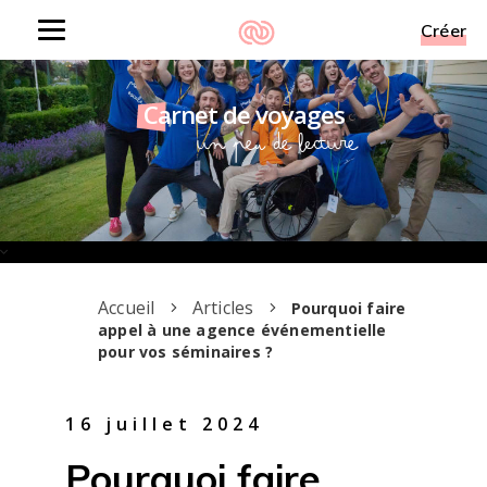
Créer
Toggle
navigation
Carnet de voyages
Un peu de lecture
Accueil
Articles
Pourquoi faire
appel à une agence événementielle
pour vos séminaires ?
16 juillet 2024
Pourquoi faire