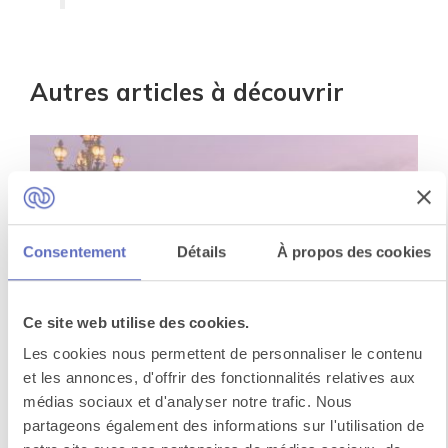
Autres articles à découvrir
Consentement
Détails
À propos des cookies
Ce site web utilise des cookies.
Huit bonnes raisons de choisir Paris
Les cookies nous permettent de personnaliser le contenu
pour votre séminaire
et les annonces, d'offrir des fonctionnalités relatives aux
médias sociaux et d'analyser notre trafic. Nous
Paris, la Ville Lumière, est pour beaucoup la plus
partageons également des informations sur l'utilisation de
belle cité au monde. Choisir la région parisienne...