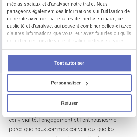
médias sociaux et d'analyser notre trafic. Nous
partageons également des informations sur l'utilisation de
Un événement
notre site avec nos partenaires de médias sociaux, de
publicité et d'analyse, qui peuvent combiner celles-ci avec
qui rassemble
d'autres informations que vous leur avez fournies ou qu'ils
ont collectées lors de votre utilisation de leurs services.
impact stratégique
et
enthousiasme
Tout autoriser
sur-mesure
Personnaliser
Nous transformons chacun de vos événements
Refuser
en une expérience unique, bâtie sur la
convivialité, l’engagement et l’enthousiasme,
parce que nous sommes convaincus que les