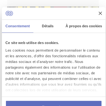
Consentement
Détails
À propos des cookies
Ce site web utilise des cookies.
Les cookies nous permettent de personnaliser le contenu
Murder Party à bord
et les annonces, d'offrir des fonctionnalités relatives aux
médias sociaux et d'analyser notre trafic. Nous
Au cours de votre balade en bateau, une
partageons également des informations sur l'utilisation de
annonce soudaine retentit : le corps d'un
notre site avec nos partenaires de médias sociaux, de
moussaillon a été ...
publicité et d'analyse, qui peuvent combiner celles-ci avec
d'autres informations que vous leur avez fournies ou qu'ils
ont collectées lors de votre utilisation de leurs services.
Voir toutes les activités à
Lyon