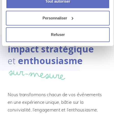
Tout autoriser
Personnaliser
Un événement
qui rassemble
Refuser
impact stratégique
et
enthousiasme
sur-mesure
Nous transformons chacun de vos événements
en une expérience unique, bâtie sur la
convivialité, l’engagement et l’enthousiasme,