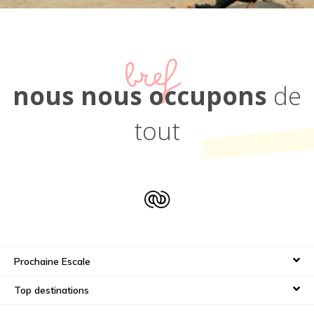
bref
nous nous occupons
de
tout
Prochaine Escale
Top destinations