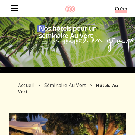
Créer
Toggle
navigation
Nos hôtels pour un
à vivre en groupe
séminaire Au Vert
Accueil
Séminaire Au Vert
Hôtels Au
Vert