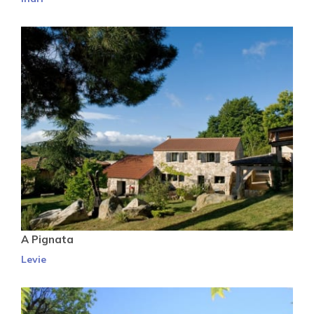
A Pignata
Levie