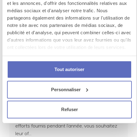
et les annonces, d'offrir des fonctionnalités relatives aux
médias sociaux et d'analyser notre trafic. Nous
Vous souhaitez faire plaisir et récompenser vos
partageons également des informations sur l'utilisation de
équipes en les emmenant en séminaire ? C’est
notre site avec nos partenaires de médias sociaux, de
une trè...
publicité et d'analyse, qui peuvent combiner celles-ci avec
d'autres informations que vous leur avez fournies ou qu'ils
ont collectées lors de votre utilisation de leurs services.
Tout autoriser
Personnaliser
Les tops destinations et activités en
séminaire en décembre
Refuser
Pour récompenser vos collaborateurs de leurs
efforts fournis pendant l’année, vous souhaitez
leur of...