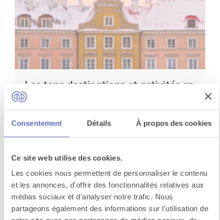
Les tops destinations et activités en
séminaire en décembre
Pour récompenser vos collaborateurs de leurs
Consentement
Détails
À propos des cookies
efforts fournis pendant l’année, vous souhaitez
leur of...
Ce site web utilise des cookies.
Voir tous les articles
Les cookies nous permettent de personnaliser le contenu
et les annonces, d'offrir des fonctionnalités relatives aux
médias sociaux et d'analyser notre trafic. Nous
partageons également des informations sur l'utilisation de
Découvrez nos destinations de