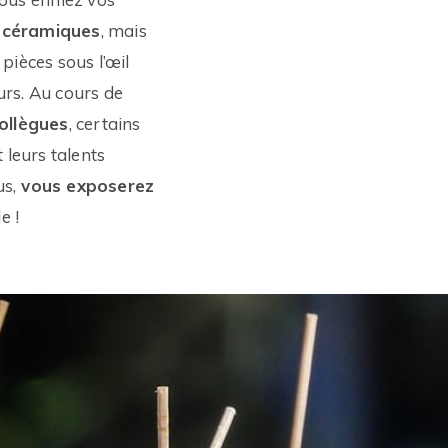
 céramiques
, mais
pièces sous l’œil
urs. Au cours de
ollègues
, certains
leurs talents
us,
vous exposerez
e !