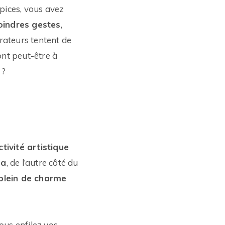
 épices, vous avez
oindres gestes
,
rateurs tentent de
ront peut-être à
 ?
ctivité artistique
na
, de l’autre côté du
 plein de charme
us enfilez vos