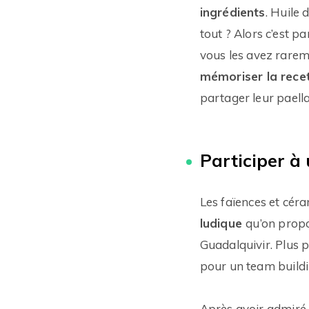
ingrédients
. Huile 
tout ? Alors c’est pa
vous les avez rarem
mémoriser la recet
partager leur paella
Participer à
Les faïences et céra
ludique
qu’on propo
Guadalquivir. Plus 
pour un team buildi
Après avoir admiré 