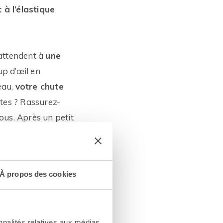
 à l’élastique
 attendent à
une
up d’œil en
’eau,
votre chute
ites ? Rassurez-
ous. Après un petit
s ! Vous saurez
er… Pour encore plus
eter dans le vide
À propos des cookies
estructibles !
s préférez, et
.que vous pourrez
nnalités relatives aux médias