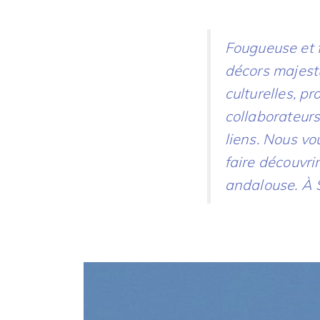
Fougueuse et fi
décors majestu
culturelles, p
collaborateurs
liens. Nous vo
faire découvri
andalouse. À S