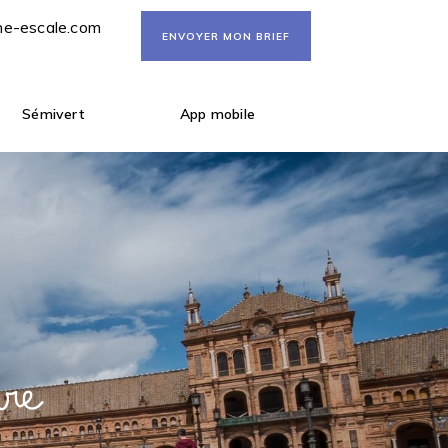
ne-escale.com
ENVOYER MON BRIEF
Sémivert
App mobile
ure