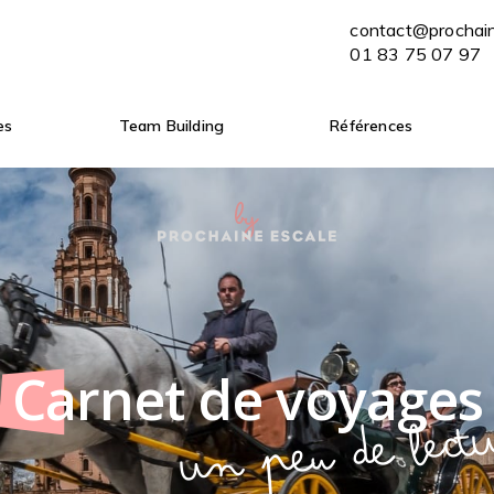
contact@prochaine-escale.com
contact@prochai
ENVOYER MON BRIEF
01 83 75 07 97
01 83 75 07 97
es
Team Building
Références
Carnet de voyages
Un peu de lect