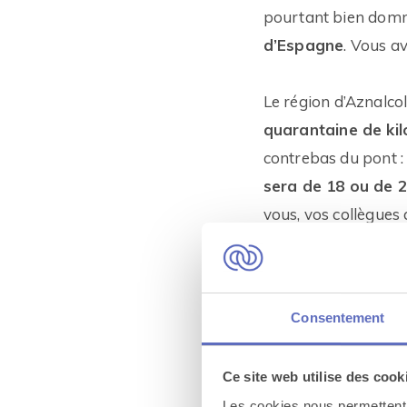
pourtant bien domm
d’Espagne
. Vous av
Le région d’Aznalco
quarantaine de kil
contrebas du pont : 
sera de 18 ou de 
vous, vos collègues 
briefing de sécurité
bientôt qui est le p
de partage, le pont
Consentement
deux par deux
. On
Avancez sur le pont
Ce site web utilise des cook
laissez l’adrénalin
Les cookies nous permettent d