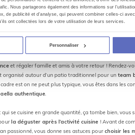
r une clé USB à ramener au bureau !
rafic. Nous partageons également des informations sur l'utilisati
, de publicité et d'analyse, qui peuvent combiner celles-ci avec
ils ont collectées lors de votre utilisation de leurs services.
cuisiner la paella
Personnaliser
avoir ses particularités, elle n’en est pas moins espagno
on. Que diriez-vous de savoir en faire autant ? Vous pour
ance
et régaler famille et amis à votre retour ! Rendez-vo
nt organisé autour d’un patio traditionnel pour un
team b
e cadre est on ne peut plus typique, vous êtes dans les co
paella authentique
.
t qui se cuisine en grande quantité, ça tombe bien, vous 
 pour
la déguster après l’activité cuisine
! Avant de co
llan passionné, vous donne ses astuces pour
choisir les 