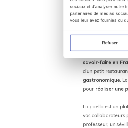
revivre en vidéo su
sociaux et d'analyser notre t
partenaires de médias sociaux
vous leur avez fournies ou qu'
Apprendre à 
Refuser
L’Andalousie a beau 
paella à la perfecti
savoir-faire en Fr
d’un petit restaura
gastronomique
. L
pour
réaliser une 
La paella est un pla
vos collaborateurs
professeur, un sévi