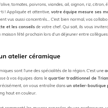
d’olive, tomates, poivrons, viandes, ail, oignon, riz, citron,
rti ! Appliquée et attentive,
votre équipe mesure ses m
ent vus aussi concentrés… C’est bien normal, vos collabo
te et les conseils
de votre chef. Qui sait, ils vous invite
 maison l’été prochain lors d’un déjeuner entre collègues
 un atelier céramique
miques sont l’une des spécialités de la région. C’est une
a
se à vos équipes dans le
quartier traditionnel de Tria
précisément, on vous entraîne dans
un atelier-boutique
ng haut en couleur.
et commenté les œuvres exposées de vos professeurs, vo