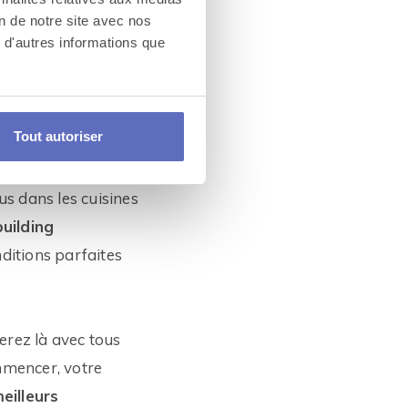
on de notre site avec nos
 d'autres informations que
Tout autoriser
le et prépare la
rez
ramener ce
us dans les cuisines
uilding
nditions parfaites
serez là avec tous
mmencer, votre
meilleurs