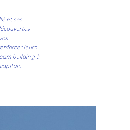
lé et ses
découvertes
vos
enforcer leurs
team building à
capitale