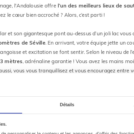
age, l'Andalousie offre
l’un des meilleurs lieux de saut
ez le cœur bien accroché ? Alors, c’est parti !
llar et son gigantesque pont au-dessus d’un joli lac vous
omètres de Séville
. En arrivant, votre équipe jette un co
angoisse et excitation se font sentir. Selon le niveau de l
23 mètres
, adrénaline garantie ! Vous avez les mains mo
aussi, vous vous tranquillisez et vous encouragez entre v
, vous êtes prêts à sauter… ou pas, mais on ne recule plu
lus téméraire de votre équipe et osera s’élancer le premi
 comporte deux zones de saut, on vous propose de vous j
Détails
 n’a aucun doute qu’une telle expérience tisse des liens ind
on, prenez une grande inspiration, fermez les yeux si vou
ies.
e vous gagner dans
une chute vertigineuse inoubliable
..
e personnaliser le contenu et les annonces, d'offrir des fonctio