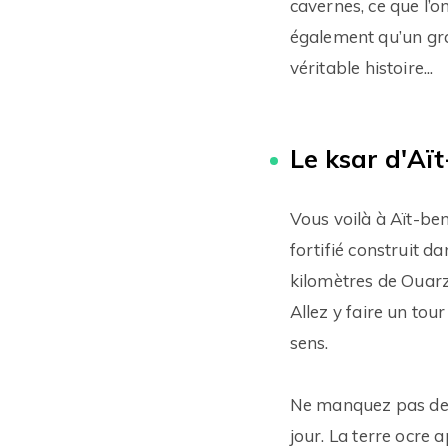
cavernes, ce que l’o
également qu’un gra
véritable histoire...
Le ksar d'A
Vous voilà à Aït-be
fortifié construit d
kilomètres de Ouar
Allez y faire un to
sens.
Ne manquez pas de v
jour. La terre ocre 