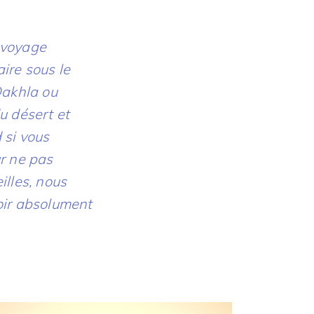
 voyage
ire sous le
Dakhla ou
u désert et
 si vous
ur ne pas
illes, nous
oir absolument