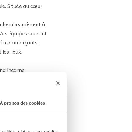
ale. Située au cœur
 chemins mènent à
 Vos équipes sauront
t où commerçants,
les lieux.
Fna incarne
d’exceptionnel,
iendra enfin
 théâtre
À propos des cookies
 exemple, pour
 les stands de
 lumières des
nnalités relatives aux médias