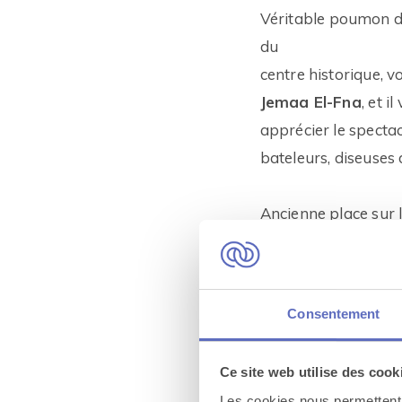
Véritable poumon de
du
centre historique, v
Jemaa El-Fna
, et 
apprécier le specta
bateleurs, diseuses 
Ancienne place sur l
aujourd’hui la vie. 
qu’elle n’est que br
familière. Elle stim
Consentement
gigantesque dans l
admirer la scène
. 
Ce site web utilise des cook
restauration envahis
Les cookies nous permettent d