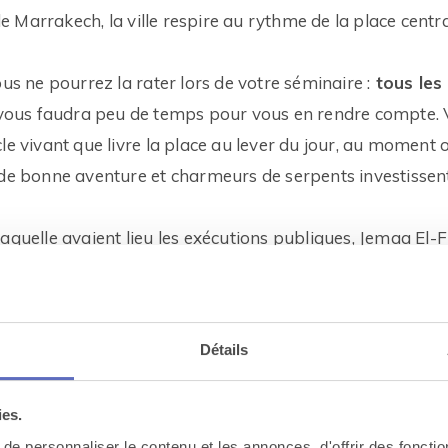
 Marrakech, la ville respire au rythme de la place centr
ous ne pourrez la rater lors de votre séminaire :
tous les
il vous faudra peu de temps pour vous en rendre compte.
cle vivant que livre la place au lever du jour, au momen
de bonne aventure et charmeurs de serpents investissent 
aquelle avaient lieu les exécutions publiques, Jemaa El-
Au premier abord, vous trouverez que cette place n’a rien 
uit et bazar. Attendez le moment clé où la place vous dev
ulera vos sens et
vous serez alors transportés dans un
Détails
equel vous prenez place, sur les toits d’un café par
À la tombée de la nuit, observez comme le décor se mue :
ies.
sent l’espace, les touristes se font plus nombreux et les
e personnaliser le contenu et les annonces, d'offrir des fonctio