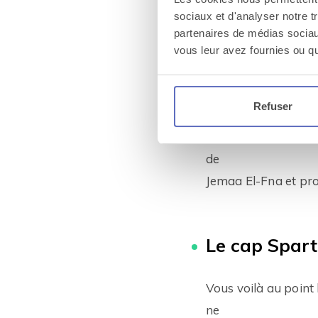
échoppes éclairent l
sociaux et d'analyser notre t
Vous et vos équipes 
partenaires de médias sociaux
forment le prolong
vous leur avez fournies ou qu'
encore petites
pâtisseries orientale
Refuser
Au beau milieu du jo
de
Jemaa El-Fna et prof
Le cap Spart
Vous voilà au point 
ne