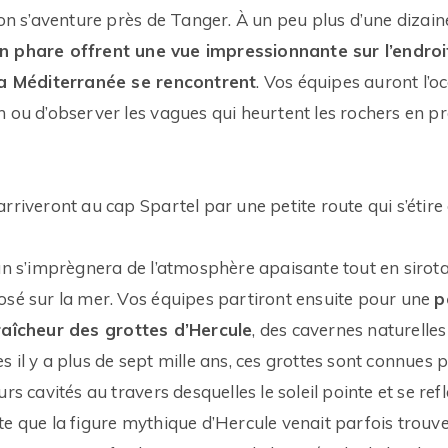
’on s’aventure près de Tanger. À un peu plus d’une dizain
n phare offrent une vue impressionnante sur l’endroi
 la Méditerranée se rencontrent
. Vos équipes auront l’o
n ou d’observer les vagues qui heurtent les rochers en pr
rriveront au cap Spartel par une petite route qui s’étire à
un s’imprègnera de l’atmosphère apaisante tout en sirota
osé sur la mer. Vos équipes partiront ensuite pour une
p
fraîcheur des grottes d’Hercule
, des cavernes naturelle
 il y a plus de sept mille ans, ces grottes sont connues 
rs cavités au travers desquelles le soleil pointe et se refl
te que la figure mythique d’Hercule venait parfois trouve