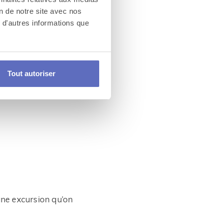
on de notre site avec nos
es en bois qui
 d'autres informations que
rs, couscous ou
Tout autoriser
hère si particulière
 une excursion qu’on