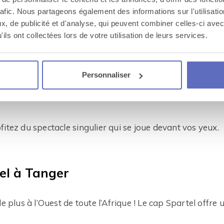
a place comme des milliers d’étoiles.
rafic. Nous partageons également des informations sur l'utilisati
aurez alors l’occasion de prendre une pause sur les tabl
, de publicité et d'analyse, qui peuvent combiner celles-ci avec
ement des stands où vous dégusterez brochettes, calama
ils ont collectées lors de votre utilisation de leurs services.
s !
Personnaliser
ur ou dans le noir de la nuit, imprégnez vous de l’atmosp
itez du spectacle singulier qui se joue devant vos yeux.
el à Tanger
le plus à l’Ouest de toute l’Afrique ! Le cap Spartel offre