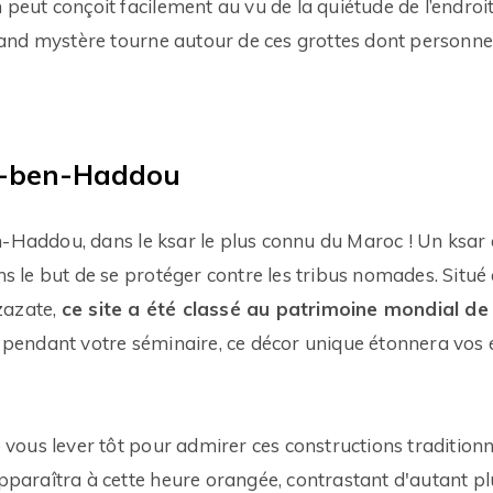
n peut conçoit facilement au vu de la quiétude de l’endr
nd mystère tourne autour de ces grottes dont personne 
ït-ben-Haddou
n-Haddou, dans le ksar le plus connu du Maroc ! Un ksar e
ans le but de se protéger contre les tribus nomades. Situé
zazate,
ce site a été classé au patrimoine mondial d
ur pendant votre séminaire, ce décor unique étonnera vos
ous lever tôt pour admirer ces constructions traditionne
apparaîtra à cette heure orangée, contrastant d'autant plu