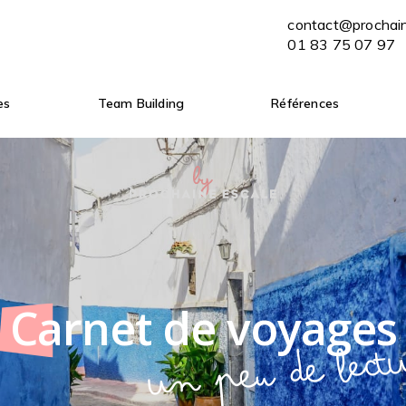
contact@prochaine-escale.com
contact@prochai
ENVOYER MON BRIEF
01 83 75 07 97
01 83 75 07 97
es
Team Building
Références
Carnet de voyages
Un peu de lect