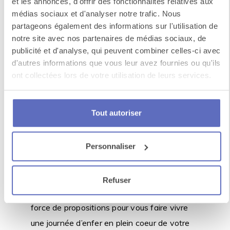
et les annonces, d'offrir des fonctionnalités relatives aux
médias sociaux et d'analyser notre trafic. Nous
les précautions).
partageons également des informations sur l'utilisation de
notre site avec nos partenaires de médias sociaux, de
Découvrir sa région en une
publicité et d'analyse, qui peuvent combiner celles-ci avec
journée
d'autres informations que vous leur avez fournies ou qu'ils
ont collectées lors de votre utilisation de leurs services.
Nous vous parlons de journée à thème
depuis le début de cet article, mais
peut-
Tout autoriser
être aimeriez-vous simplement
découvrir votre région d’un nouvel oeil
à
l’occasion de cette journée de séminaire
Personnaliser
entre collègues ? Si ce programme de
découverte vous tente plus, nos équipes
Refuser
dénicheront des étoiles pour vous et seront
force de propositions pour vous faire vivre
une journée d’enfer en plein coeur de votre