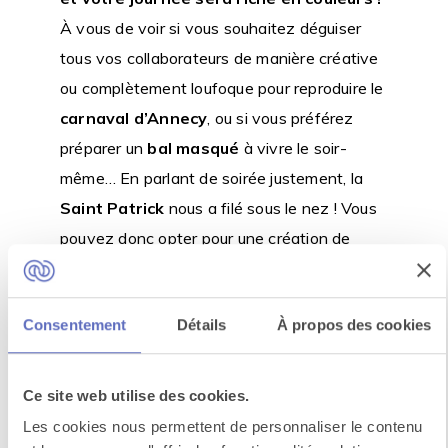
À vous de voir si vous souhaitez déguiser
tous vos collaborateurs de manière créative
ou complètement loufoque pour reproduire le
carnaval d’Annecy
, ou si vous préférez
préparer un
bal masqué
à vivre le soir-
même… En parlant de soirée justement, la
Saint Patrick
nous a filé sous le nez ! Vous
pouvez donc opter pour une création de
bières artisanales. Vous ne pourrez
cependant la déguster à sa juste valeur que
Consentement
Détails
À propos des cookies
deux semaines après votre atelier. Promis,
on vous prévoit quand même de la bière pour
le soir ! Choisissez donc votre thème et
Ce site web utilise des cookies.
nous vous concocterons une journée à
Les cookies nous permettent de personnaliser le contenu
votre image dans les règles de l’art
(et