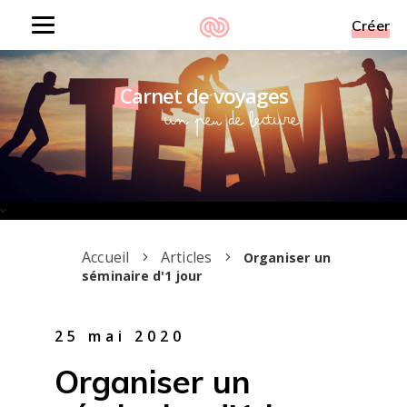
Créer
Toggle
navigation
Carnet de voyages
Un peu de lecture
Accueil
Articles
Organiser un
séminaire d'1 jour
25 mai 2020
Organiser un